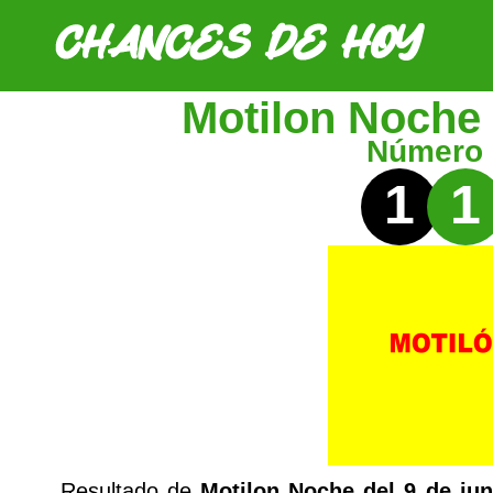
Motilon Noche 
Número
1
1
Resultado de
Motilon Noche del 9 de jun