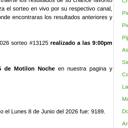
aerte los resultados de su chance favorito
Ch
a el sorteo en vivo por su respectivo canal,
Pi
nde encontraras los resultados anteriores y
Pi
Pi
 2026 sorteo #13125
realizado a las 9:00pm
As
Si
5 de Motilon Noche
en nuestra pagina y
Ca
La
Mo
do el Lunes 8 de Junio del 2026 fue: 9189.
Do
An