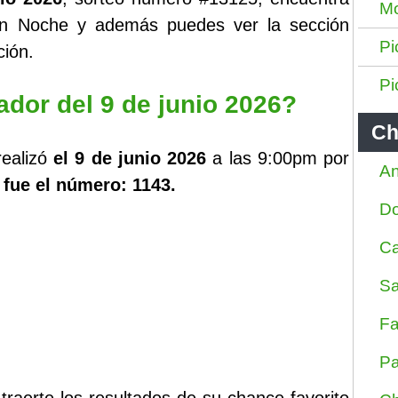
Mo
ilon Noche y además puedes ver la sección
Pi
ión.
Pi
ador del 9 de junio 2026?
Ch
realizó
el 9 de junio 2026
a las 9:00pm por
An
 fue el número: 1143.
D
Ca
Sa
Fa
Pa