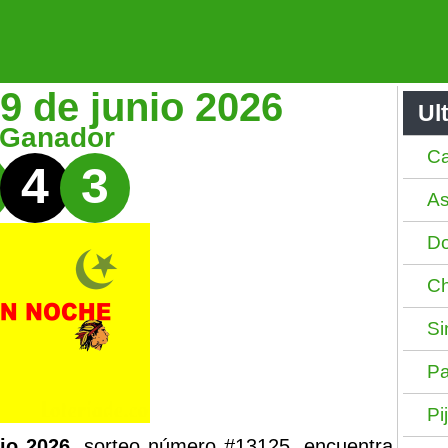
9 de junio 2026
Ul
 Ganador
Ca
4
3
As
Do
Ch
Si
Pa
Pi
io 2026
, sorteo número #13125, encuentra