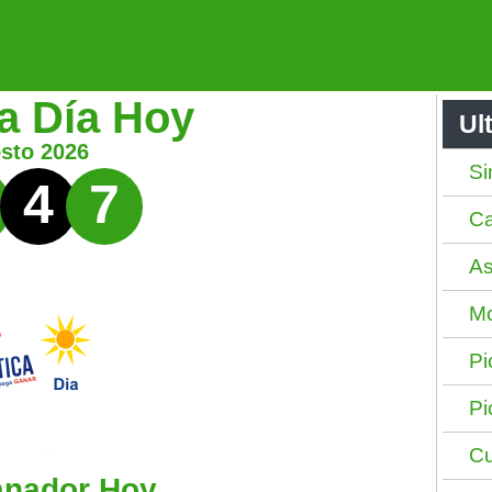
ca Día Hoy
Ul
osto 2026
Si
4
7
Ca
As
Mo
Pi
Pi
Cu
anador Hoy