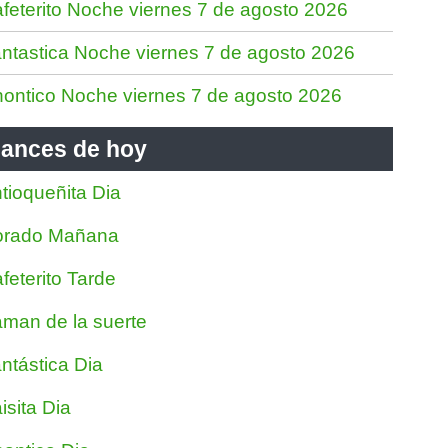
feterito Noche viernes 7 de agosto 2026
ntastica Noche viernes 7 de agosto 2026
ontico Noche viernes 7 de agosto 2026
ances de hoy
tioqueñita Dia
orado Mañana
feterito Tarde
man de la suerte
ntástica Dia
isita Dia