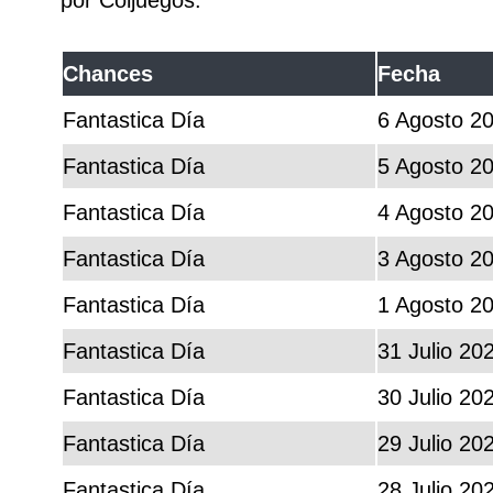
por Coljuegos.
Chances
Fecha
Fantastica Día
6 Agosto 2
Fantastica Día
5 Agosto 2
Fantastica Día
4 Agosto 2
Fantastica Día
3 Agosto 2
Fantastica Día
1 Agosto 2
Fantastica Día
31 Julio 20
Fantastica Día
30 Julio 20
Fantastica Día
29 Julio 20
Fantastica Día
28 Julio 20