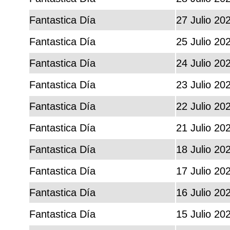
Fantastica Día
27 Julio 20
Fantastica Día
25 Julio 20
Fantastica Día
24 Julio 20
Fantastica Día
23 Julio 20
Fantastica Día
22 Julio 20
Fantastica Día
21 Julio 20
Fantastica Día
18 Julio 20
Fantastica Día
17 Julio 20
Fantastica Día
16 Julio 20
Fantastica Día
15 Julio 20