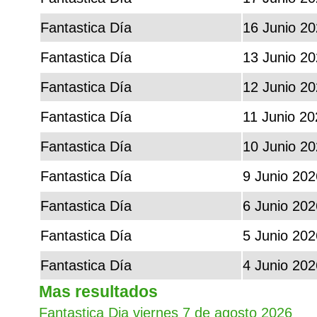
Fantastica Día
16 Junio 2
Fantastica Día
13 Junio 2
Fantastica Día
12 Junio 2
Fantastica Día
11 Junio 20
Fantastica Día
10 Junio 2
Fantastica Día
9 Junio 202
Fantastica Día
6 Junio 202
Fantastica Día
5 Junio 202
Fantastica Día
4 Junio 202
Mas resultados
Fantastica Dia viernes 7 de agosto 2026