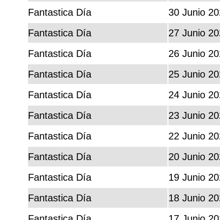
Fantastica Día
30 Junio 2
Fantastica Día
27 Junio 2
Fantastica Día
26 Junio 2
Fantastica Día
25 Junio 2
Fantastica Día
24 Junio 2
Fantastica Día
23 Junio 2
Fantastica Día
22 Junio 2
Fantastica Día
20 Junio 2
Fantastica Día
19 Junio 2
Fantastica Día
18 Junio 2
Fantastica Día
17 Junio 2