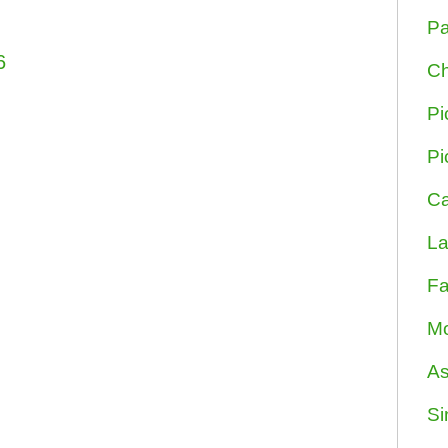
Pa
6
Ch
Pi
Pi
Ca
La
Fa
Mo
As
Si