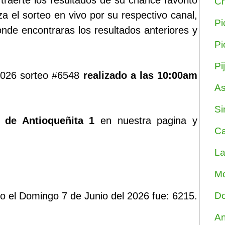
aerte los resultados de su chance favorito
Ch
za el sorteo en vivo por su respectivo canal,
Pi
nde encontraras los resultados anteriores y
Pi
Pi
 2026 sorteo #6548
realizado a las 10:00am
As
Si
 de Antioqueñita 1
en nuestra pagina y
Ca
La
Mo
do el Domingo 7 de Junio del 2026 fue: 6215.
Do
An