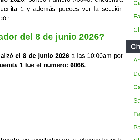
Ca
oqueñita 1 y además puedes ver la sección
Fa
ión.
Ch
ador del 8 de junio 2026?
Ch
alizó
el 8 de junio 2026
a las 10:00am por
An
ueñita 1 fue el número: 6066.
D
Ca
Sa
Fa
Pa