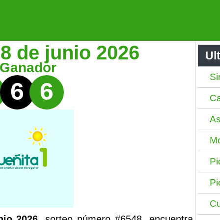
 8 de junio 2026
Ul
 Ganador
Si
6
6
Ca
As
Mo
Pi
Pi
Cu
nio 2026
, sorteo número #6548, encuentra