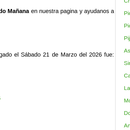
Ch
do Mañana
en nuestra pagina y ayudanos a
Pi
Pi
Pi
As
ugado el Sábado 21 de Marzo del 2026 fue:
Si
Ca
La
6
Mo
Do
An