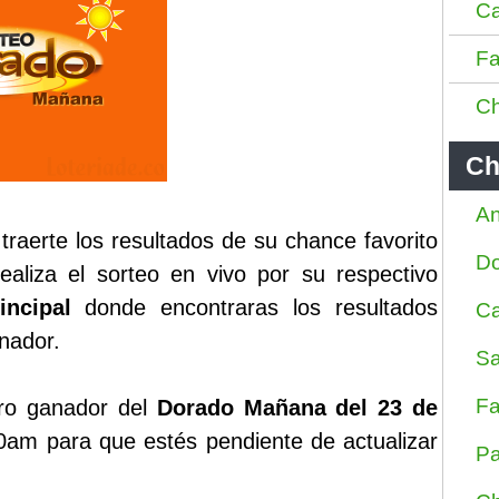
Ca
Fa
Ch
Ch
An
aerte los resultados de su chance favorito
D
aliza el sorteo en vivo por su respectivo
incipal
donde encontraras los resultados
Ca
anador.
Sa
Fa
ro ganador del
Dorado Mañana del 23 de
0am para que estés pendiente de actualizar
Pa