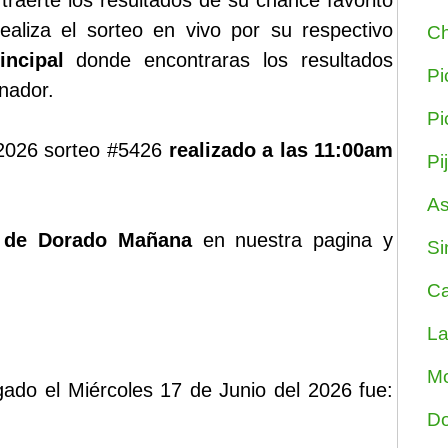
aerte los resultados de su chance favorito
aliza el sorteo en vivo por su respectivo
Ch
incipal
donde encontraras los resultados
Pi
anador.
Pi
 2026 sorteo #5426
realizado a las 11:00am
Pi
As
 de Dorado Mañana
en nuestra pagina y
Si
Ca
La
Mo
gado el Miércoles 17 de Junio del 2026 fue:
Do