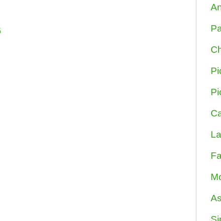
An
Pa
6
Ch
Pi
Pi
Ca
La
Fa
Mo
As
Si