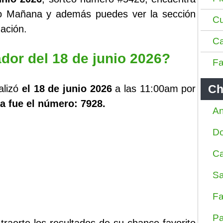
ado Mañana y además puedes ver la sección
Cu
ación.
Ca
dor del 18 de junio 2026?
Fa
Ch
alizó
el 18 de junio 2026
a las 11:00am por
a fue el número: 7928.
An
D
Ca
Sa
Fa
Pa