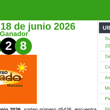
18 de junio 2026
Ul
 Ganador
Su
2
8
2
Si
Ca
As
Mo
Pi
Pi
unio 2026
, sorteo número #5426, encuentra